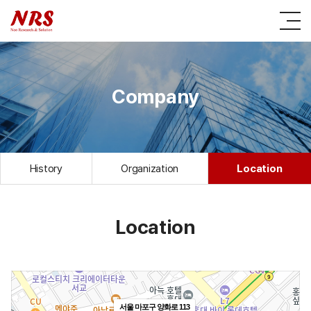
History
Business
Notice
Inquiry
Company
Detail
Organization
News
Recruitment
Resource&Network
Location
Expertise
History
Organization
Location
Location
서울 마포구 양화로 113